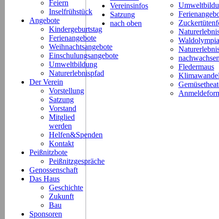
Feiern
Umweltbild
Vereinsinfos
Inselfrühstück
Ferienangeb
Satzung
Angebote
Zuckertütenf
nach oben
Kindergeburtstag
Naturerlebni
Ferienangebote
Waldolympi
Weihnachtsangebote
Naturerlebn
Einschulungsangebote
nachwachsen
Umweltbildung
Fledermaus
Naturerlebnispfad
Klimawande
Der Verein
Gemüsetheat
Vorstellung
Anmeldeform
Satzung
Vorstand
Mitglied
werden
Helfen&Spenden
Kontakt
Peißnitzbote
Peißnitzgespräche
Genossenschaft
Das Haus
Geschichte
Zukunft
Bau
Sponsoren