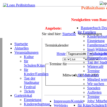
Peißnitzhaus 
Neuigkeiten vom Bau
Bautagebuch Dez
Angebote:
für Familien
Sie sind hier:
Startseite
Veranstaltungen
Kindergeburt
Einmietung
Startseite
Familiennach
Terminkalender
Aktuelles
Insel-Wildnis
Veranstaltungen
Heute
Ferienangeb
Zukünft
Kultur
Puppentheat
für
Tag der Stad
Termine für
Schulen/Kitas
Wintercafé
für
Termine
Kinder/Familien
Mittwoch, 30. Juli 2025
für Mitmacher
Tag der
Mitglied we
Stadtnatur
Wir suchen
Festival
Spenden
Tickets
Auftreten
Gartenlokal
Termine
Einmietung
Jobs/ Mitarbe
Impressum/Kontakt
Kindergeburtstag
für Kitas/Schulen/
Weblinks