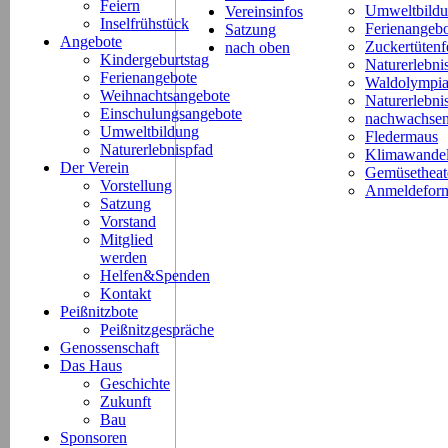
Feiern
Umweltbild
Vereinsinfos
Inselfrühstück
Ferienangeb
Satzung
Angebote
Zuckertütenf
nach oben
Kindergeburtstag
Naturerlebni
Ferienangebote
Waldolympi
Weihnachtsangebote
Naturerlebn
Einschulungsangebote
nachwachsen
Umweltbildung
Fledermaus
Naturerlebnispfad
Klimawande
Der Verein
Gemüsetheat
Vorstellung
Anmeldeform
Satzung
Vorstand
Mitglied
werden
Helfen&Spenden
Kontakt
Peißnitzbote
Peißnitzgespräche
Genossenschaft
Das Haus
Geschichte
Zukunft
Bau
Sponsoren