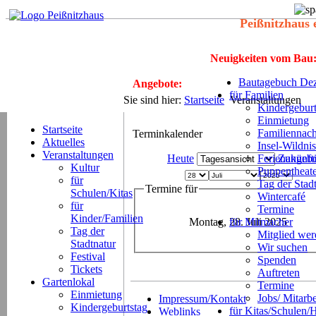
Peißnitzhaus 
Neuigkeiten vom Bau
Bautagebuch Dez
Angebote:
für Familien
Sie sind hier:
Startseite
Veranstaltungen
Kindergeburt
Einmietung
Startseite
Familiennach
Terminkalender
Aktuelles
Insel-Wildnis
Veranstaltungen
Heute
Ferienangeb
Zukünft
Kultur
Puppentheat
für
Tag der Stad
Termine für
Schulen/Kitas
Wintercafé
für
Termine
Kinder/Familien
Montag, 28. Juli 2025
für Mitmacher
Tag der
Mitglied we
Stadtnatur
Wir suchen
Festival
Spenden
Tickets
Auftreten
Gartenlokal
Termine
Einmietung
Jobs/ Mitarbe
Impressum/Kontakt
Kindergeburtstag
für Kitas/Schulen/
Weblinks