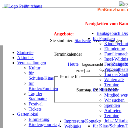
Peißnitzhaus 
Neuigkeiten vom Bau
Bautagebuch Dez
Angebote:
für Familien
Sie sind hier:
Startseite
Veranstaltungen
Kindergeburt
Einmietung
Startseite
Familiennach
Terminkalender
Aktuelles
Insel-Wildnis
Veranstaltungen
Heute
Ferienangeb
Zukünft
Kultur
Puppentheat
für
Tag der Stad
Termine für
Schulen/Kitas
Wintercafé
für
Termine
Kinder/Familien
Samstag, 26. Juli 2025
für Mitmacher
Tag der
Mitglied we
Stadtnatur
Wir suchen
Festival
Spenden
Tickets
Auftreten
Gartenlokal
Termine
Einmietung
Jobs/ Mitarbe
Impressum/Kontakt
Kindergeburtstag
für Kitas/Schulen/
Weblinks