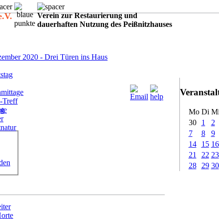
e.V.
Verein zur Restaurierung und
dauerhaften Nutzung des Peißnitzhauses
:
ember 2020 - Drei Türen ins Haus
stag
Veransta
mittage
-Treff
ote
ig
Mo
Di
M
er
30
1
2
tnatur
7
8
9
14
15
16
21
22
23
rden
28
29
30
iter
Horte