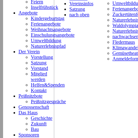
Feiern
Umweltbild
Vereinsinfos
Inselfrühstück
Ferienangeb
Satzung
Angebote
Zuckertütenf
nach oben
Kindergeburtstag
Naturerlebni
Ferienangebote
Waldolympi
Weihnachtsangebote
Naturerlebn
Einschulungsangebote
nachwachsen
Umweltbildung
Fledermaus
Naturerlebnispfad
Klimawande
Der Verein
Gemüsetheat
Vorstellung
Anmeldeform
Satzung
Vorstand
Mitglied
werden
Helfen&Spenden
Kontakt
Peißnitzbote
Peißnitzgespräche
Genossenschaft
Das Haus
Geschichte
Zukunft
Bau
Sponsoren