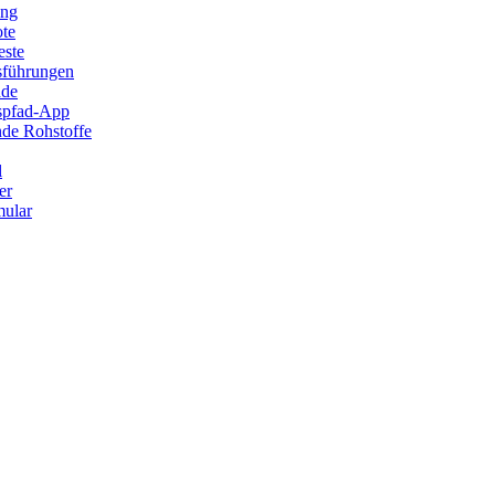
ung
ote
este
sführungen
ade
ispfad-App
de Rohstoffe
l
er
ular