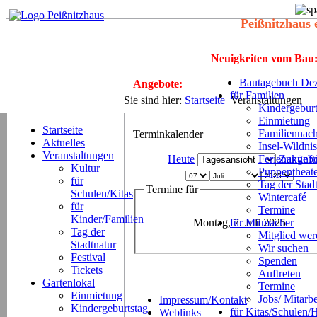
Peißnitzhaus 
Neuigkeiten vom Bau
Bautagebuch Dez
Angebote:
für Familien
Sie sind hier:
Startseite
Veranstaltungen
Kindergeburt
Einmietung
Startseite
Familiennach
Terminkalender
Aktuelles
Insel-Wildnis
Veranstaltungen
Heute
Ferienangeb
Zukünft
Kultur
Puppentheat
für
Tag der Stad
Termine für
Schulen/Kitas
Wintercafé
für
Termine
Kinder/Familien
Montag, 7. Juli 2025
für Mitmacher
Tag der
Mitglied we
Stadtnatur
Wir suchen
Festival
Spenden
Tickets
Auftreten
Gartenlokal
Termine
Einmietung
Jobs/ Mitarbe
Impressum/Kontakt
Kindergeburtstag
für Kitas/Schulen/
Weblinks