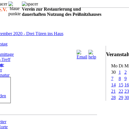
e.V.
Verein zur Restaurierung und
dauerhaften Nutzung des Peißnitzhauses
:
ember 2020 - Drei Türen ins Haus
stag
Veransta
mittage
-Treff
ote
ig
Mo
Di
M
er
30
1
2
tnatur
7
8
9
14
15
16
21
22
23
rden
28
29
30
iter
Horte