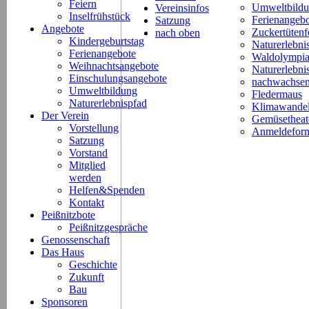
Feiern
Umweltbild
Vereinsinfos
Inselfrühstück
Ferienangeb
Satzung
Angebote
Zuckertütenf
nach oben
Kindergeburtstag
Naturerlebni
Ferienangebote
Waldolympi
Weihnachtsangebote
Naturerlebn
Einschulungsangebote
nachwachsen
Umweltbildung
Fledermaus
Naturerlebnispfad
Klimawande
Der Verein
Gemüsetheat
Vorstellung
Anmeldeform
Satzung
Vorstand
Mitglied
werden
Helfen&Spenden
Kontakt
Peißnitzbote
Peißnitzgespräche
Genossenschaft
Das Haus
Geschichte
Zukunft
Bau
Sponsoren