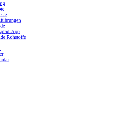
ung
ote
este
sführungen
ade
ispfad-App
de Rohstoffe
l
er
ular