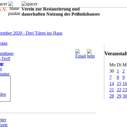
e.V.
Verein zur Restaurierung und
dauerhaften Nutzung des Peißnitzhauses
:
ember 2020 - Drei Türen ins Haus
stag
Veransta
mittage
-Treff
ote
ig
Mo
Di
M
er
30
1
2
tnatur
7
8
9
14
15
16
21
22
23
rden
28
29
30
iter
Horte