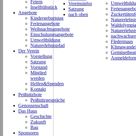
Feiern
Umweltbild
Vereinsinfos
Inselfrühstück
Ferienangeb
Satzung
Angebote
Zuckertütenf
nach oben
Kindergeburtstag
Naturerlebni
Ferienangebote
Waldolympi
Weihnachtsangebote
Naturerlebn
Einschulungsangebote
nachwachsen
Umweltbildung
Fledermaus
Naturerlebnispfad
Klimawande
Der Verein
Gemüsetheat
Vorstellung
Anmeldeform
Satzung
Vorstand
Mitglied
werden
Helfen&Spenden
Kontakt
Peißnitzbote
Peißnitzgespräche
Genossenschaft
Das Haus
Geschichte
Zukunft
Bau
Sponsoren