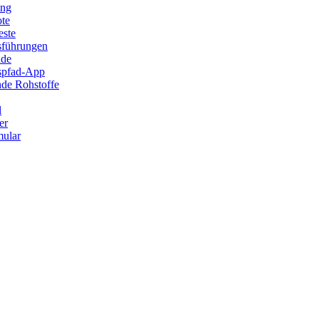
ung
ote
este
sführungen
ade
ispfad-App
de Rohstoffe
l
er
ular