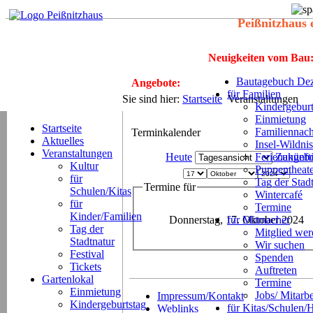
Peißnitzhaus 
Neuigkeiten vom Bau
Bautagebuch Dez
Angebote:
für Familien
Sie sind hier:
Startseite
Veranstaltungen
Kindergeburt
Einmietung
Startseite
Familiennach
Terminkalender
Aktuelles
Insel-Wildnis
Veranstaltungen
Heute
Ferienangeb
Zukünft
Kultur
Puppentheat
für
Tag der Stad
Termine für
Schulen/Kitas
Wintercafé
für
Termine
Kinder/Familien
Donnerstag, 17. Oktober 2024
für Mitmacher
Tag der
Mitglied we
Stadtnatur
Wir suchen
Festival
Spenden
Tickets
Auftreten
Gartenlokal
Termine
Einmietung
Jobs/ Mitarbe
Impressum/Kontakt
Kindergeburtstag
für Kitas/Schulen/
Weblinks