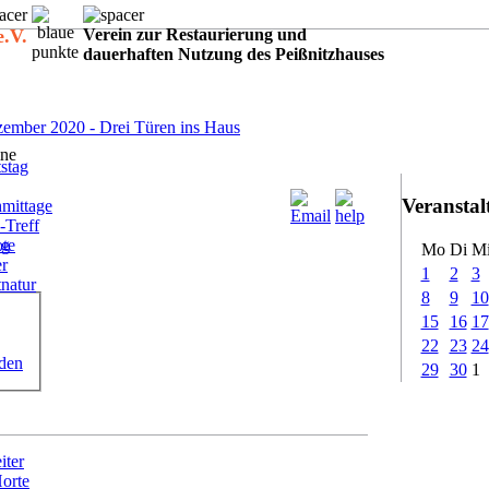
e.V.
Verein zur Restaurierung und
dauerhaften Nutzung des Peißnitzhauses
:
ember 2020 - Drei Türen ins Haus
ne
stag
Veransta
mittage
-Treff
ote
ig
Mo
Di
M
er
1
2
3
tnatur
8
9
10
15
16
17
22
23
24
rden
29
30
1
iter
Horte