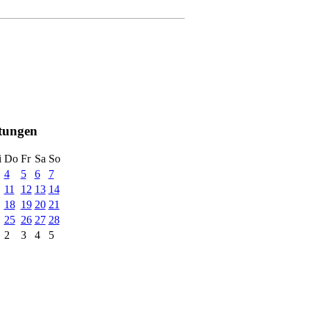
ltungen
i
Do
Fr
Sa
So
4
5
6
7
11
12
13
14
18
19
20
21
25
26
27
28
2
3
4
5