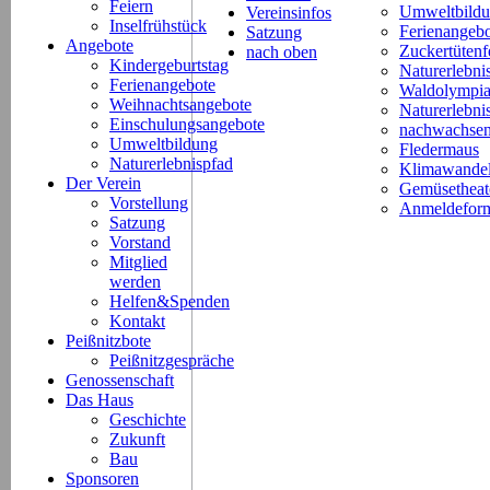
Feiern
Umweltbild
Vereinsinfos
Inselfrühstück
Ferienangeb
Satzung
Angebote
Zuckertütenf
nach oben
Kindergeburtstag
Naturerlebni
Ferienangebote
Waldolympi
Weihnachtsangebote
Naturerlebn
Einschulungsangebote
nachwachsen
Umweltbildung
Fledermaus
Naturerlebnispfad
Klimawande
Der Verein
Gemüsetheat
Vorstellung
Anmeldeform
Satzung
Vorstand
Mitglied
werden
Helfen&Spenden
Kontakt
Peißnitzbote
Peißnitzgespräche
Genossenschaft
Das Haus
Geschichte
Zukunft
Bau
Sponsoren