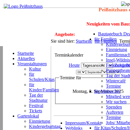
Peißnitzhaus 
Neuigkeiten vom Bau
Bautagebuch Dez
Angebote:
für Familien
Sie sind hier:
Startseite
für Familien
Termi
Kindergeburt
Einmietung
Startseite
Familiennach
Terminkalender
Aktuelles
Insel-Wildnis
Veranstaltungen
Heute
Ferienangeb
Zukünft
Kultur
Puppentheat
für
Tag der Stad
Termine für
Schulen/Kitas
Wintercafé
für
Termine
Kinder/Familien
Montag, 8. September 2025
für Mitmacher
Tag der
Mitglied we
Stadtnatur
Wir suchen
Festival
Spenden
Tickets
Auftreten
Gartenlokal
Termine
Einmietung
Jobs/ Mitarbe
Impressum/Kontakt
Kindergeburtstag
für Kitas/Schulen/
Weblinks