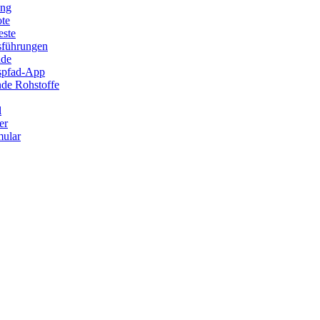
ung
ote
este
sführungen
ade
ispfad-App
de Rohstoffe
l
er
ular