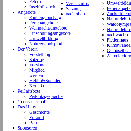
Feiern
Umweltbild
Vereinsinfos
Inselfrühstück
Ferienangeb
Satzung
Angebote
Zuckertütenf
nach oben
Kindergeburtstag
Naturerlebni
Ferienangebote
Waldolympi
Weihnachtsangebote
Naturerlebn
Einschulungsangebote
nachwachsen
Umweltbildung
Fledermaus
Naturerlebnispfad
Klimawande
Der Verein
Gemüsetheat
Vorstellung
Anmeldeform
Satzung
Vorstand
Mitglied
werden
Helfen&Spenden
Kontakt
Peißnitzbote
Peißnitzgespräche
Genossenschaft
Das Haus
Geschichte
Zukunft
Bau
Sponsoren