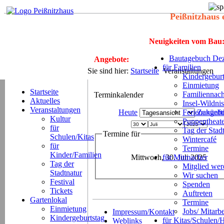
Peißnitzhaus 
Neuigkeiten vom Bau
Bautagebuch Dez
Angebote:
für Familien
Sie sind hier:
Startseite
Veranstaltungen
Kindergeburt
Einmietung
Startseite
Familiennach
Terminkalender
Aktuelles
Insel-Wildnis
Veranstaltungen
Heute
Ferienangeb
Zukünft
Kultur
Puppentheat
für
Tag der Stad
Termine für
Schulen/Kitas
Wintercafé
für
Termine
Kinder/Familien
Mittwoch, 30. Juli 2025
für Mitmacher
Tag der
Mitglied we
Stadtnatur
Wir suchen
Festival
Spenden
Tickets
Auftreten
Gartenlokal
Termine
Einmietung
Jobs/ Mitarbe
Impressum/Kontakt
Kindergeburtstag
für Kitas/Schulen/
Weblinks