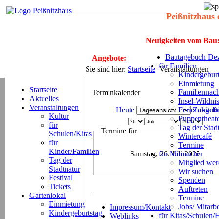
Peißnitzhaus 
Neuigkeiten vom Bau
Bautagebuch Dez
Angebote:
für Familien
Sie sind hier:
Startseite
Veranstaltungen
Kindergeburt
Einmietung
Startseite
Familiennach
Terminkalender
Aktuelles
Insel-Wildnis
Veranstaltungen
Heute
Ferienangeb
Zukünft
Kultur
Puppentheat
für
Tag der Stad
Termine für
Schulen/Kitas
Wintercafé
für
Termine
Kinder/Familien
Samstag, 26. Juli 2025
für Mitmacher
Tag der
Mitglied we
Stadtnatur
Wir suchen
Festival
Spenden
Tickets
Auftreten
Gartenlokal
Termine
Einmietung
Jobs/ Mitarbe
Impressum/Kontakt
Kindergeburtstag
für Kitas/Schulen/
Weblinks