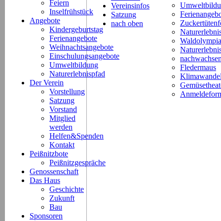
Feiern
Umweltbild
Vereinsinfos
Inselfrühstück
Ferienangeb
Satzung
Angebote
Zuckertütenf
nach oben
Kindergeburtstag
Naturerlebni
Ferienangebote
Waldolympi
Weihnachtsangebote
Naturerlebn
Einschulungsangebote
nachwachsen
Umweltbildung
Fledermaus
Naturerlebnispfad
Klimawande
Der Verein
Gemüsetheat
Vorstellung
Anmeldeform
Satzung
Vorstand
Mitglied
werden
Helfen&Spenden
Kontakt
Peißnitzbote
Peißnitzgespräche
Genossenschaft
Das Haus
Geschichte
Zukunft
Bau
Sponsoren