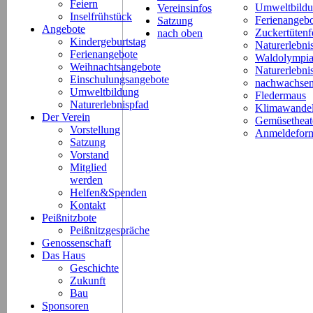
Feiern
Umweltbild
Vereinsinfos
Inselfrühstück
Ferienangeb
Satzung
Angebote
Zuckertütenf
nach oben
Kindergeburtstag
Naturerlebni
Ferienangebote
Waldolympi
Weihnachtsangebote
Naturerlebn
Einschulungsangebote
nachwachsen
Umweltbildung
Fledermaus
Naturerlebnispfad
Klimawande
Der Verein
Gemüsetheat
Vorstellung
Anmeldeform
Satzung
Vorstand
Mitglied
werden
Helfen&Spenden
Kontakt
Peißnitzbote
Peißnitzgespräche
Genossenschaft
Das Haus
Geschichte
Zukunft
Bau
Sponsoren