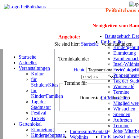
Peißnitzhaus 
Neuigkeiten vom Bau
Bautagebuch Dez
Angebote:
für Familien
Sie sind hier:
Startseite
Veranstaltungen
Kindergeburt
Einmietung
Startseite
Familiennach
Terminkalender
Aktuelles
Insel-Wildnis
Veranstaltungen
Heute
Ferienangeb
Zukünft
Kultur
Puppentheat
für
Tag der Stad
Termine für
Schulen/Kitas
Wintercafé
für
Termine
Kinder/Familien
Donnerstag, 17. Juli 2025
für Mitmacher
Tag der
Mitglied we
Stadtnatur
Wir suchen
Festival
Spenden
Tickets
Auftreten
Gartenlokal
Termine
Einmietung
Jobs/ Mitarbe
Impressum/Kontakt
Kindergeburtstag
für Kitas/Schulen/
Weblinks