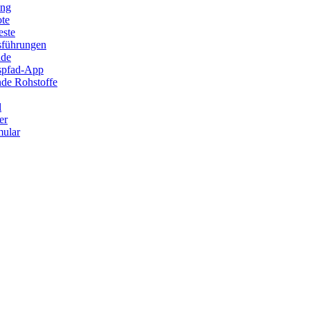
ung
ote
este
sführungen
ade
ispfad-App
de Rohstoffe
l
er
ular