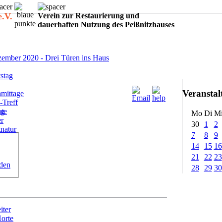
e.V.
Verein zur Restaurierung und
dauerhaften Nutzung des Peißnitzhauses
:
ember 2020 - Drei Türen ins Haus
stag
Veransta
mittage
-Treff
ote
ig
Mo
Di
M
er
30
1
2
tnatur
7
8
9
14
15
16
21
22
23
rden
28
29
30
iter
Horte