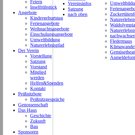
Feiern
Umweltbild
Vereinsinfos
Inselfrühstück
Ferienangeb
Satzung
Angebote
Zuckertütenf
nach oben
Kindergeburtstag
Naturerlebni
Ferienangebote
Waldolympi
Weihnachtsangebote
Naturerlebn
Einschulungsangebote
nachwachsen
Umweltbildung
Fledermaus
Naturerlebnispfad
Klimawande
Der Verein
Gemüsetheat
Vorstellung
Anmeldeform
Satzung
Vorstand
Mitglied
werden
Helfen&Spenden
Kontakt
Peißnitzbote
Peißnitzgespräche
Genossenschaft
Das Haus
Geschichte
Zukunft
Bau
Sponsoren