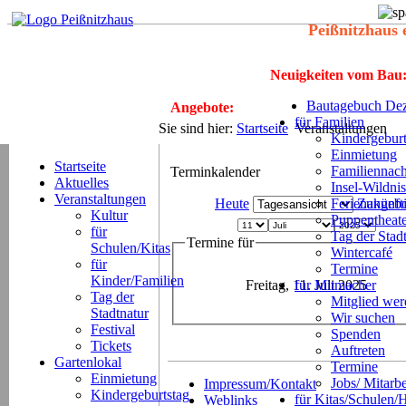
Peißnitzhaus 
Neuigkeiten vom Bau
Bautagebuch Dez
Angebote:
für Familien
Sie sind hier:
Startseite
Veranstaltungen
Kindergeburt
Einmietung
Startseite
Familiennach
Terminkalender
Aktuelles
Insel-Wildnis
Veranstaltungen
Heute
Ferienangeb
Zukünft
Kultur
Puppentheat
für
Tag der Stad
Termine für
Schulen/Kitas
Wintercafé
für
Termine
Kinder/Familien
Freitag, 11. Juli 2025
für Mitmacher
Tag der
Mitglied we
Stadtnatur
Wir suchen
Festival
Spenden
Tickets
Auftreten
Gartenlokal
Termine
Einmietung
Jobs/ Mitarbe
Impressum/Kontakt
Kindergeburtstag
für Kitas/Schulen/
Weblinks