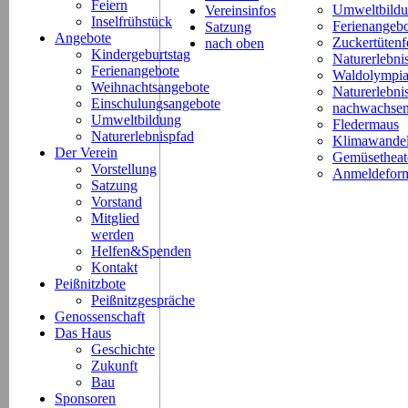
Feiern
Umweltbild
Vereinsinfos
Inselfrühstück
Ferienangeb
Satzung
Angebote
Zuckertütenf
nach oben
Kindergeburtstag
Naturerlebni
Ferienangebote
Waldolympi
Weihnachtsangebote
Naturerlebn
Einschulungsangebote
nachwachsen
Umweltbildung
Fledermaus
Naturerlebnispfad
Klimawande
Der Verein
Gemüsetheat
Vorstellung
Anmeldeform
Satzung
Vorstand
Mitglied
werden
Helfen&Spenden
Kontakt
Peißnitzbote
Peißnitzgespräche
Genossenschaft
Das Haus
Geschichte
Zukunft
Bau
Sponsoren