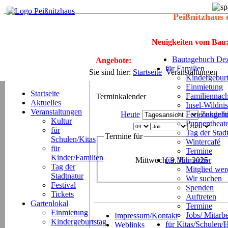
Peißnitzhaus 
Neuigkeiten vom Bau
Bautagebuch Dez
Angebote:
für Familien
Sie sind hier:
Startseite
Veranstaltungen
Kindergeburt
Einmietung
Startseite
Familiennach
Terminkalender
Aktuelles
Insel-Wildnis
Veranstaltungen
Heute
Ferienangeb
Zukünft
Kultur
Puppentheat
für
Tag der Stad
Termine für
Schulen/Kitas
Wintercafé
für
Termine
Kinder/Familien
Mittwoch, 9. Juli 2025
für Mitmacher
Tag der
Mitglied we
Stadtnatur
Wir suchen
Festival
Spenden
Tickets
Auftreten
Gartenlokal
Termine
Einmietung
Jobs/ Mitarbe
Impressum/Kontakt
Kindergeburtstag
für Kitas/Schulen/
Weblinks