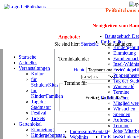
Peißnitzhaus 
Neuigkeiten vom Bau
Bautagebuch Dez
Angebote:
für Familien
Sie sind hier:
Startseite
Veranstaltungen
Kindergeburt
Einmietung
Startseite
Familiennach
Terminkalender
Aktuelles
Insel-Wildnis
Veranstaltungen
Heute
Ferienangeb
Zukünft
Kultur
Puppentheat
für
Tag der Stad
Termine für
Schulen/Kitas
Wintercafé
für
Termine
Kinder/Familien
Freitag, 4. Juli 2025
für Mitmacher
Tag der
Mitglied we
Stadtnatur
Wir suchen
Festival
Spenden
Tickets
Auftreten
Gartenlokal
Termine
Einmietung
Jobs/ Mitarbe
Impressum/Kontakt
Kindergeburtstag
für Kitas/Schulen/
Weblinks