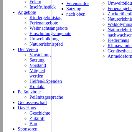
Feiern
Umweltbild
Vereinsinfos
Inselfrühstück
Ferienangeb
Satzung
Angebote
Zuckertütenf
nach oben
Kindergeburtstag
Naturerlebni
Ferienangebote
Waldolympi
Weihnachtsangebote
Naturerlebn
Einschulungsangebote
nachwachsen
Umweltbildung
Fledermaus
Naturerlebnispfad
Klimawande
Der Verein
Gemüsetheat
Vorstellung
Anmeldeform
Satzung
Vorstand
Mitglied
werden
Helfen&Spenden
Kontakt
Peißnitzbote
Peißnitzgespräche
Genossenschaft
Das Haus
Geschichte
Zukunft
Bau
Sponsoren