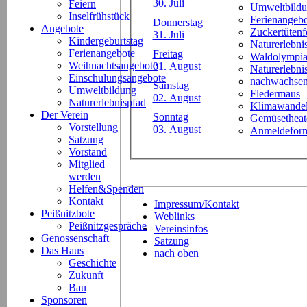
30. Juli
Feiern
Umweltbild
Inselfrühstück
Ferienangeb
Donnerstag
Angebote
Zuckertütenf
31. Juli
Kindergeburtstag
Naturerlebni
Ferienangebote
Freitag
Waldolympi
Weihnachtsangebote
01. August
Naturerlebn
Einschulungsangebote
nachwachsen
Samstag
Umweltbildung
Fledermaus
02. August
Naturerlebnispfad
Klimawande
Der Verein
Sonntag
Gemüsetheat
Vorstellung
03. August
Anmeldeform
Satzung
Vorstand
Mitglied
werden
Helfen&Spenden
Kontakt
Impressum/Kontakt
Peißnitzbote
Weblinks
Peißnitzgespräche
Vereinsinfos
Genossenschaft
Satzung
Das Haus
nach oben
Geschichte
Zukunft
Bau
Sponsoren