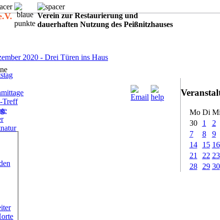
e.V.
Verein zur Restaurierung und
dauerhaften Nutzung des Peißnitzhauses
:
ember 2020 - Drei Türen ins Haus
ne
stag
Veransta
mittage
-Treff
ote
ig
Mo
Di
M
er
30
1
2
tnatur
7
8
9
14
15
16
21
22
23
rden
28
29
30
iter
Horte