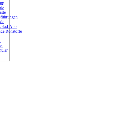
ung
ote
este
sführungen
ade
ispfad-App
de Rohstoffe
l
er
ular