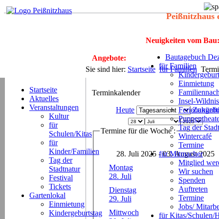
Peißnitzhaus 
Neuigkeiten vom Bau
Bautagebuch Dez
Angebote:
für Familien
Sie sind hier:
Startseite
für Familien
Termi
Kindergeburt
Einmietung
Startseite
Familiennach
Terminkalender
Aktuelles
Insel-Wildnis
Veranstaltungen
Heute
Ferienangeb
Zukünft
Kultur
Puppentheat
für
Tag der Stad
Termine für die Woche :
Schulen/Kitas
Wintercafé
für
Termine
Kinder/Familien
28. Juli 2025 - 03. August 2025
für Mitmacher
Tag der
Mitglied we
Montag
Stadtnatur
Wir suchen
28. Juli
Festival
Spenden
Tickets
Auftreten
Dienstag
Gartenlokal
Termine
29. Juli
Einmietung
Jobs/ Mitarbe
Mittwoch
Kindergeburtstag
für Kitas/Schulen/