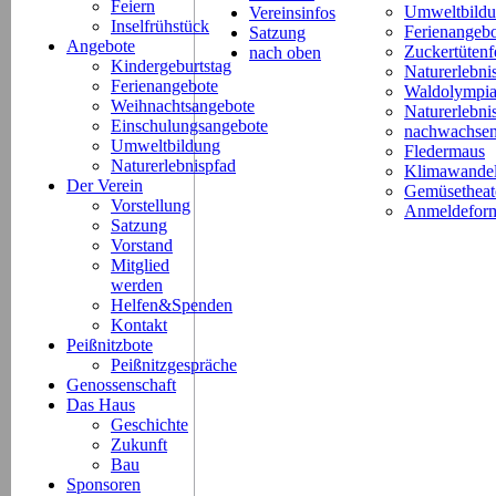
Feiern
Umweltbild
Vereinsinfos
Inselfrühstück
Ferienangeb
Satzung
Angebote
Zuckertütenf
nach oben
Kindergeburtstag
Naturerlebni
Ferienangebote
Waldolympi
Weihnachtsangebote
Naturerlebn
Einschulungsangebote
nachwachsen
Umweltbildung
Fledermaus
Naturerlebnispfad
Klimawande
Der Verein
Gemüsetheat
Vorstellung
Anmeldeform
Satzung
Vorstand
Mitglied
werden
Helfen&Spenden
Kontakt
Peißnitzbote
Peißnitzgespräche
Genossenschaft
Das Haus
Geschichte
Zukunft
Bau
Sponsoren