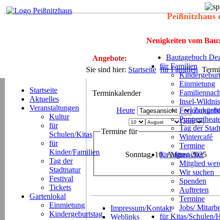
Peißnitzhaus 
Neuigkeiten vom Bau
Bautagebuch Dez
Angebote:
für Familien
Sie sind hier:
Startseite
für Familien
Termi
Kindergeburt
Einmietung
Startseite
Familiennach
Terminkalender
Aktuelles
Insel-Wildnis
Veranstaltungen
Heute
Ferienangeb
Zukünft
Kultur
Puppentheat
für
Tag der Stad
Termine für
Schulen/Kitas
Wintercafé
für
Termine
Kinder/Familien
Sonntag, 10. August 2025
für Mitmacher
Tag der
Mitglied we
Stadtnatur
Wir suchen
Festival
Spenden
Tickets
Auftreten
Gartenlokal
Termine
Einmietung
Jobs/ Mitarbe
Impressum/Kontakt
Kindergeburtstag
für Kitas/Schulen/
Weblinks