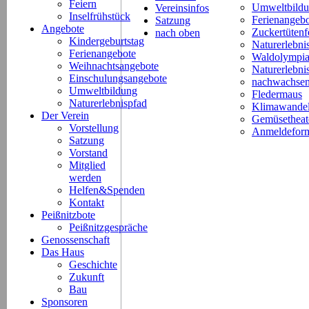
Feiern
Umweltbild
Vereinsinfos
Inselfrühstück
Ferienangeb
Satzung
Angebote
Zuckertütenf
nach oben
Kindergeburtstag
Naturerlebni
Ferienangebote
Waldolympi
Weihnachtsangebote
Naturerlebn
Einschulungsangebote
nachwachsen
Umweltbildung
Fledermaus
Naturerlebnispfad
Klimawande
Der Verein
Gemüsetheat
Vorstellung
Anmeldeform
Satzung
Vorstand
Mitglied
werden
Helfen&Spenden
Kontakt
Peißnitzbote
Peißnitzgespräche
Genossenschaft
Das Haus
Geschichte
Zukunft
Bau
Sponsoren