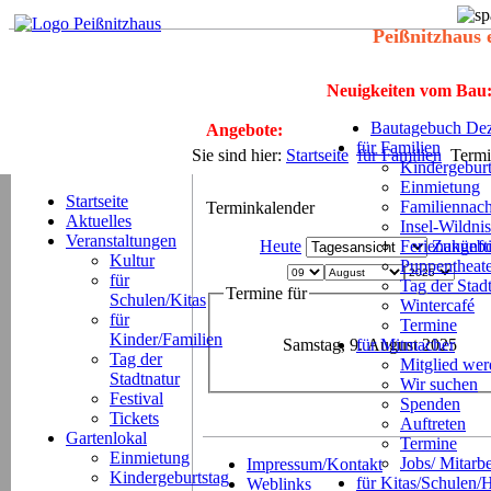
Peißnitzhaus 
Neuigkeiten vom Bau
Bautagebuch Dez
Angebote:
für Familien
Sie sind hier:
Startseite
für Familien
Termi
Kindergeburt
Einmietung
Startseite
Familiennach
Terminkalender
Aktuelles
Insel-Wildnis
Veranstaltungen
Heute
Ferienangeb
Zukünft
Kultur
Puppentheat
für
Tag der Stad
Termine für
Schulen/Kitas
Wintercafé
für
Termine
Kinder/Familien
Samstag, 9. August 2025
für Mitmacher
Tag der
Mitglied we
Stadtnatur
Wir suchen
Festival
Spenden
Tickets
Auftreten
Gartenlokal
Termine
Einmietung
Jobs/ Mitarbe
Impressum/Kontakt
Kindergeburtstag
für Kitas/Schulen/
Weblinks