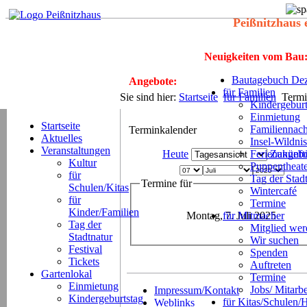
Peißnitzhaus 
Neuigkeiten vom Bau
Bautagebuch Dez
Angebote:
für Familien
Sie sind hier:
Startseite
für Familien
Termi
Kindergeburt
Einmietung
Startseite
Familiennach
Terminkalender
Aktuelles
Insel-Wildnis
Veranstaltungen
Heute
Ferienangeb
Zukünft
Kultur
Puppentheat
für
Tag der Stad
Termine für
Schulen/Kitas
Wintercafé
für
Termine
Kinder/Familien
Montag, 7. Juli 2025
für Mitmacher
Tag der
Mitglied we
Stadtnatur
Wir suchen
Festival
Spenden
Tickets
Auftreten
Gartenlokal
Termine
Einmietung
Jobs/ Mitarbe
Impressum/Kontakt
Kindergeburtstag
für Kitas/Schulen/
Weblinks