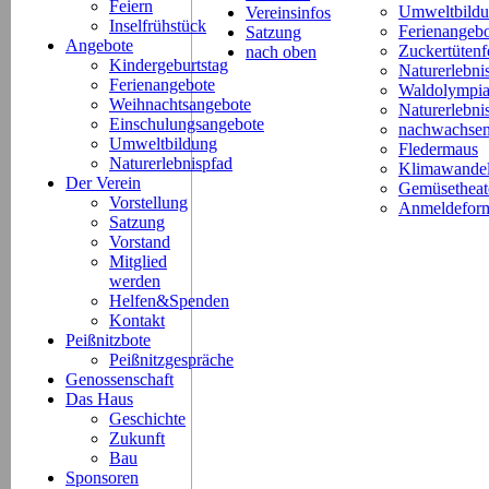
Feiern
Umweltbild
Vereinsinfos
Inselfrühstück
Ferienangeb
Satzung
Angebote
Zuckertütenf
nach oben
Kindergeburtstag
Naturerlebni
Ferienangebote
Waldolympi
Weihnachtsangebote
Naturerlebn
Einschulungsangebote
nachwachsen
Umweltbildung
Fledermaus
Naturerlebnispfad
Klimawande
Der Verein
Gemüsetheat
Vorstellung
Anmeldeform
Satzung
Vorstand
Mitglied
werden
Helfen&Spenden
Kontakt
Peißnitzbote
Peißnitzgespräche
Genossenschaft
Das Haus
Geschichte
Zukunft
Bau
Sponsoren