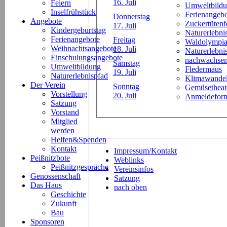
16. Juli
Feiern
Umweltbild
Inselfrühstück
Ferienangeb
Donnerstag
Angebote
Zuckertütenf
17. Juli
Kindergeburtstag
Naturerlebni
Ferienangebote
Freitag
Waldolympi
Weihnachtsangebote
18. Juli
Naturerlebn
Einschulungsangebote
nachwachsen
Samstag
Umweltbildung
Fledermaus
19. Juli
Naturerlebnispfad
Klimawande
Der Verein
Sonntag
Gemüsetheat
Vorstellung
20. Juli
Anmeldeform
Satzung
Vorstand
Mitglied
werden
Helfen&Spenden
Kontakt
Impressum/Kontakt
Peißnitzbote
Weblinks
Peißnitzgespräche
Vereinsinfos
Genossenschaft
Satzung
Das Haus
nach oben
Geschichte
Zukunft
Bau
Sponsoren