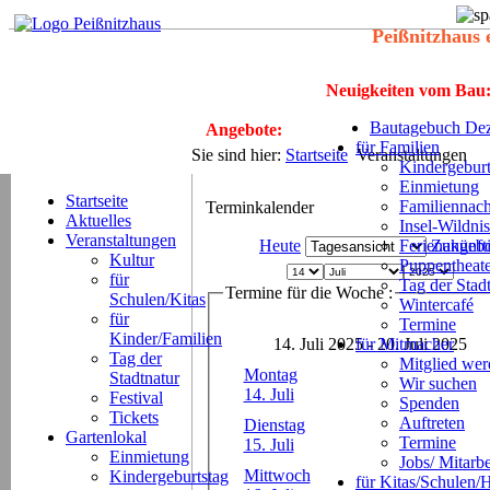
Peißnitzhaus 
Neuigkeiten vom Bau
Bautagebuch Dez
Angebote:
für Familien
Sie sind hier:
Startseite
Veranstaltungen
Kindergeburt
Einmietung
Startseite
Familiennach
Terminkalender
Aktuelles
Insel-Wildnis
Veranstaltungen
Heute
Ferienangeb
Zukünft
Kultur
Puppentheat
für
Tag der Stad
Termine für die Woche :
Schulen/Kitas
Wintercafé
für
Termine
Kinder/Familien
14. Juli 2025 - 20. Juli 2025
für Mitmacher
Tag der
Mitglied we
Montag
Stadtnatur
Wir suchen
14. Juli
Festival
Spenden
Tickets
Auftreten
Dienstag
Gartenlokal
Termine
15. Juli
Einmietung
Jobs/ Mitarbe
Mittwoch
Kindergeburtstag
für Kitas/Schulen/