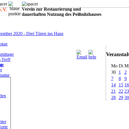
e.V.
Verein zur Restaurierung und
dauerhaften Nutzung des Peißnitzhauses
:
ember 2020 - Drei Türen ins Haus
stag
Veransta
mittage
-Treff
ote
ig
Mo
Di
M
er
30
1
2
tnatur
7
8
9
14
15
16
21
22
23
rden
28
29
30
iter
Horte