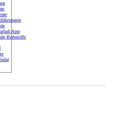
ung
ote
este
sführungen
ade
ispfad-App
de Rohstoffe
l
er
ular