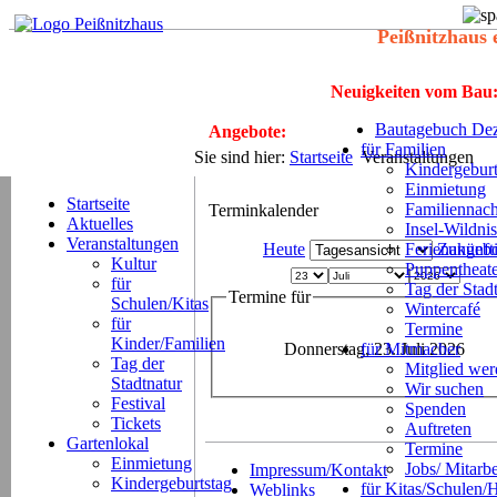
Peißnitzhaus 
Neuigkeiten vom Bau
Bautagebuch Dez
Angebote:
für Familien
Sie sind hier:
Startseite
Veranstaltungen
Kindergeburt
Einmietung
Startseite
Familiennach
Terminkalender
Aktuelles
Insel-Wildnis
Veranstaltungen
Heute
Ferienangeb
Zukünft
Kultur
Puppentheat
für
Tag der Stad
Termine für
Schulen/Kitas
Wintercafé
für
Termine
Kinder/Familien
Donnerstag, 23. Juli 2026
für Mitmacher
Tag der
Mitglied we
Stadtnatur
Wir suchen
Festival
Spenden
Tickets
Auftreten
Gartenlokal
Termine
Einmietung
Jobs/ Mitarbe
Impressum/Kontakt
Kindergeburtstag
für Kitas/Schulen/
Weblinks