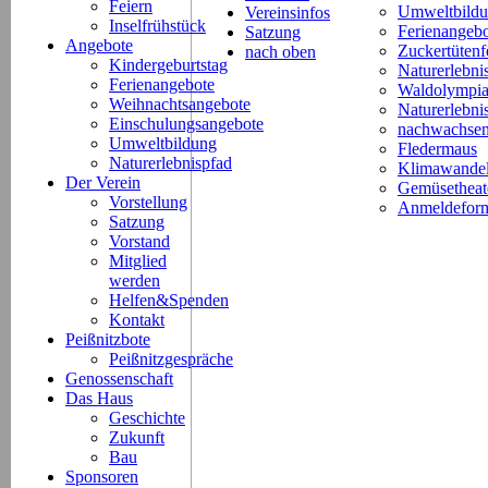
Feiern
Umweltbild
Vereinsinfos
Inselfrühstück
Ferienangeb
Satzung
Angebote
Zuckertütenf
nach oben
Kindergeburtstag
Naturerlebni
Ferienangebote
Waldolympi
Weihnachtsangebote
Naturerlebn
Einschulungsangebote
nachwachsen
Umweltbildung
Fledermaus
Naturerlebnispfad
Klimawande
Der Verein
Gemüsetheat
Vorstellung
Anmeldeform
Satzung
Vorstand
Mitglied
werden
Helfen&Spenden
Kontakt
Peißnitzbote
Peißnitzgespräche
Genossenschaft
Das Haus
Geschichte
Zukunft
Bau
Sponsoren