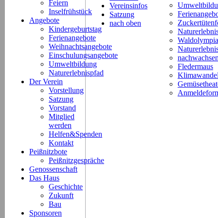
Feiern
Umweltbild
Vereinsinfos
Inselfrühstück
Ferienangeb
Satzung
Angebote
Zuckertütenf
nach oben
Kindergeburtstag
Naturerlebni
Ferienangebote
Waldolympi
Weihnachtsangebote
Naturerlebn
Einschulungsangebote
nachwachsen
Umweltbildung
Fledermaus
Naturerlebnispfad
Klimawande
Der Verein
Gemüsetheat
Vorstellung
Anmeldeform
Satzung
Vorstand
Mitglied
werden
Helfen&Spenden
Kontakt
Peißnitzbote
Peißnitzgespräche
Genossenschaft
Das Haus
Geschichte
Zukunft
Bau
Sponsoren