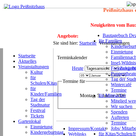
Peißnitzhaus 
Neuigkeiten vom Bau
Bautagebuch Dez
Angebote:
für Familien
Sie sind hier:
Startseite
Veranstaltungen
Kindergeburt
Einmietung
Startseite
Familiennach
Terminkalender
Aktuelles
Insel-Wildnis
Veranstaltungen
Heute
Ferienangeb
Zukünft
Kultur
Puppentheat
für
Tag der Stad
Termine für
Schulen/Kitas
Wintercafé
für
Termine
Kinder/Familien
Montag, 5. Januar 2026
für Mitmacher
Tag der
Mitglied we
Stadtnatur
Wir suchen
Festival
Spenden
Tickets
Auftreten
Gartenlokal
Termine
Einmietung
Jobs/ Mitarbe
Impressum/Kontakt
Kindergeburtstag
für Kitas/Schulen/
Weblinks