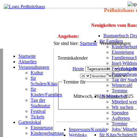
Peißnitzhaus 
Neuigkeiten vom Bau
Bautagebuch Dez
Angebote:
für Familien
Sie sind hier:
Startseite
Veranstaltungen
Kindergeburt
Einmietung
Startseite
Familiennach
Terminkalender
Aktuelles
Insel-Wildnis
Veranstaltungen
Heute
Ferienangeb
Zukünft
Kultur
Puppentheat
für
Tag der Stad
Termine für
Schulen/Kitas
Wintercafé
für
Termine
Kinder/Familien
Mittwoch, 26. November 2025
für Mitmacher
Tag der
Mitglied we
Stadtnatur
Wir suchen
Festival
Spenden
Tickets
Auftreten
Gartenlokal
Termine
Einmietung
Jobs/ Mitarbe
Impressum/Kontakt
Kindergeburtstag
für Kitas/Schulen/
Weblinks