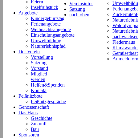
Feiern
Umweltbild
Vereinsinfos
Inselfrühstück
Ferienangeb
Satzung
Angebote
Zuckertütenf
nach oben
Kindergeburtstag
Naturerlebni
Ferienangebote
Waldolympi
Weihnachtsangebote
Naturerlebn
Einschulungsangebote
nachwachsen
Umweltbildung
Fledermaus
Naturerlebnispfad
Klimawande
Der Verein
Gemüsetheat
Vorstellung
Anmeldeform
Satzung
Vorstand
Mitglied
werden
Helfen&Spenden
Kontakt
Peißnitzbote
Peißnitzgespräche
Genossenschaft
Das Haus
Geschichte
Zukunft
Bau
Sponsoren