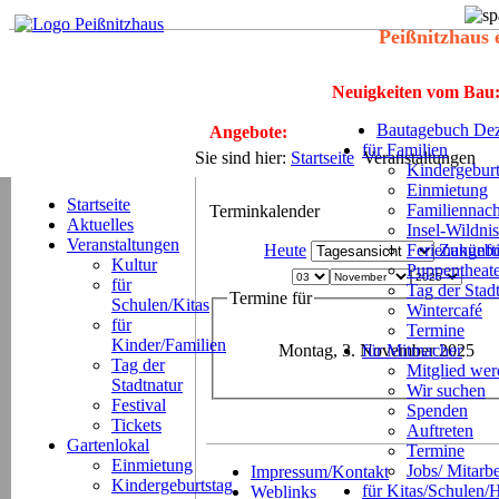
Peißnitzhaus 
Neuigkeiten vom Bau
Bautagebuch Dez
Angebote:
für Familien
Sie sind hier:
Startseite
Veranstaltungen
Kindergeburt
Einmietung
Startseite
Familiennach
Terminkalender
Aktuelles
Insel-Wildnis
Veranstaltungen
Heute
Ferienangeb
Zukünft
Kultur
Puppentheat
für
Tag der Stad
Termine für
Schulen/Kitas
Wintercafé
für
Termine
Kinder/Familien
Montag, 3. November 2025
für Mitmacher
Tag der
Mitglied we
Stadtnatur
Wir suchen
Festival
Spenden
Tickets
Auftreten
Gartenlokal
Termine
Einmietung
Jobs/ Mitarbe
Impressum/Kontakt
Kindergeburtstag
für Kitas/Schulen/
Weblinks