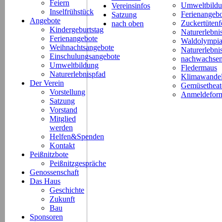
Feiern
Umweltbild
Vereinsinfos
Inselfrühstück
Ferienangeb
Satzung
Angebote
Zuckertütenf
nach oben
Kindergeburtstag
Naturerlebni
Ferienangebote
Waldolympi
Weihnachtsangebote
Naturerlebn
Einschulungsangebote
nachwachsen
Umweltbildung
Fledermaus
Naturerlebnispfad
Klimawande
Der Verein
Gemüsetheat
Vorstellung
Anmeldeform
Satzung
Vorstand
Mitglied
werden
Helfen&Spenden
Kontakt
Peißnitzbote
Peißnitzgespräche
Genossenschaft
Das Haus
Geschichte
Zukunft
Bau
Sponsoren