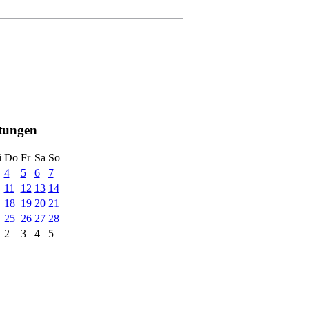
ltungen
i
Do
Fr
Sa
So
4
5
6
7
11
12
13
14
18
19
20
21
25
26
27
28
2
3
4
5