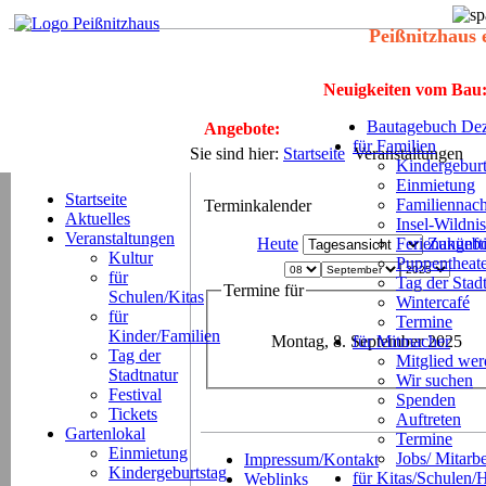
Peißnitzhaus 
Neuigkeiten vom Bau
Bautagebuch Dez
Angebote:
für Familien
Sie sind hier:
Startseite
Veranstaltungen
Kindergeburt
Einmietung
Startseite
Familiennach
Terminkalender
Aktuelles
Insel-Wildnis
Veranstaltungen
Heute
Ferienangeb
Zukünft
Kultur
Puppentheat
für
Tag der Stad
Termine für
Schulen/Kitas
Wintercafé
für
Termine
Kinder/Familien
Montag, 8. September 2025
für Mitmacher
Tag der
Mitglied we
Stadtnatur
Wir suchen
Festival
Spenden
Tickets
Auftreten
Gartenlokal
Termine
Einmietung
Jobs/ Mitarbe
Impressum/Kontakt
Kindergeburtstag
für Kitas/Schulen/
Weblinks