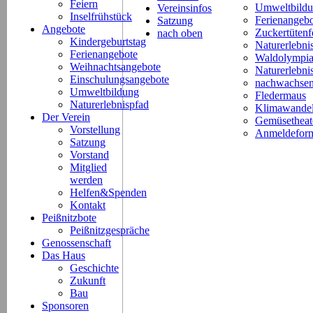
Feiern
Umweltbild
Vereinsinfos
Inselfrühstück
Ferienangeb
Satzung
Angebote
Zuckertütenf
nach oben
Kindergeburtstag
Naturerlebni
Ferienangebote
Waldolympi
Weihnachtsangebote
Naturerlebn
Einschulungsangebote
nachwachsen
Umweltbildung
Fledermaus
Naturerlebnispfad
Klimawande
Der Verein
Gemüsetheat
Vorstellung
Anmeldeform
Satzung
Vorstand
Mitglied
werden
Helfen&Spenden
Kontakt
Peißnitzbote
Peißnitzgespräche
Genossenschaft
Das Haus
Geschichte
Zukunft
Bau
Sponsoren