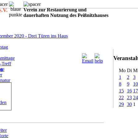
e.V.
Verein zur Restaurierung und
dauerhaften Nutzung des Peißnitzhauses
:
ember 2020 - Drei Türen ins Haus
stag
Veransta
mittage
-Treff
ote
ig
Mo
Di
M
er
1
2
3
tnatur
8
9
10
15
16
17
22
23
24
rden
29
30
1
iter
Horte