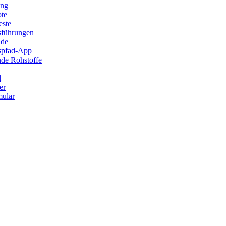
ung
ote
este
sführungen
ade
ispfad-App
de Rohstoffe
l
er
ular