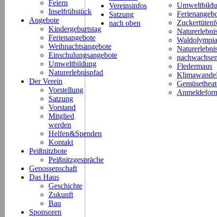
Feiern
Umweltbild
Vereinsinfos
Inselfrühstück
Ferienangeb
Satzung
Angebote
Zuckertütenf
nach oben
Kindergeburtstag
Naturerlebni
Ferienangebote
Waldolympi
Weihnachtsangebote
Naturerlebn
Einschulungsangebote
nachwachsen
Umweltbildung
Fledermaus
Naturerlebnispfad
Klimawande
Der Verein
Gemüsetheat
Vorstellung
Anmeldeform
Satzung
Vorstand
Mitglied
werden
Helfen&Spenden
Kontakt
Peißnitzbote
Peißnitzgespräche
Genossenschaft
Das Haus
Geschichte
Zukunft
Bau
Sponsoren