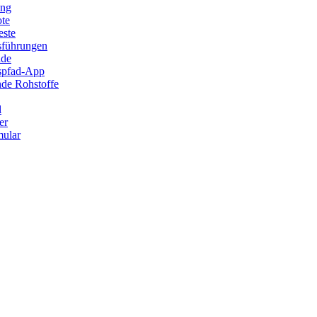
ung
ote
este
sführungen
ade
ispfad-App
de Rohstoffe
l
er
ular