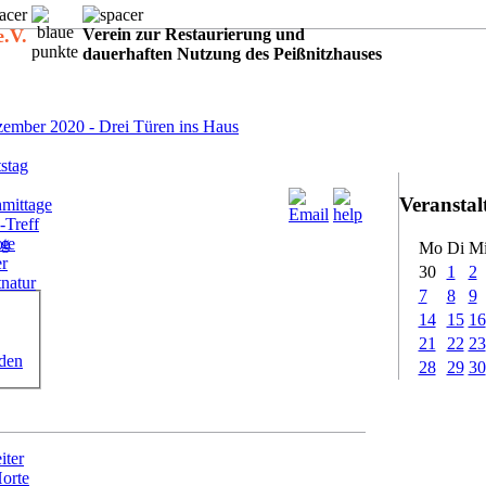
e.V.
Verein zur Restaurierung und
dauerhaften Nutzung des Peißnitzhauses
:
ember 2020 - Drei Türen ins Haus
stag
Veransta
mittage
-Treff
ote
ig
Mo
Di
M
er
30
1
2
tnatur
7
8
9
14
15
16
21
22
23
rden
28
29
30
iter
Horte