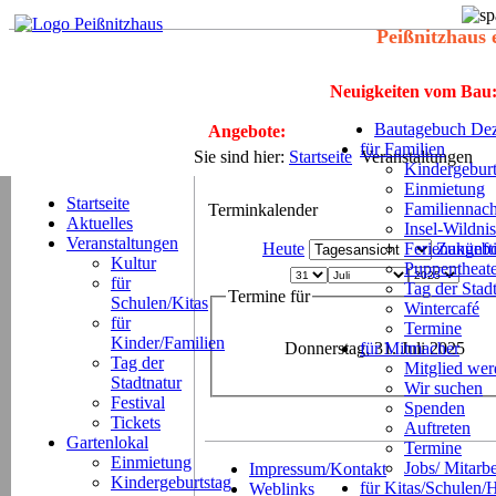
Peißnitzhaus 
Neuigkeiten vom Bau
Bautagebuch Dez
Angebote:
für Familien
Sie sind hier:
Startseite
Veranstaltungen
Kindergeburt
Einmietung
Startseite
Familiennach
Terminkalender
Aktuelles
Insel-Wildnis
Veranstaltungen
Heute
Ferienangeb
Zukünft
Kultur
Puppentheat
für
Tag der Stad
Termine für
Schulen/Kitas
Wintercafé
für
Termine
Kinder/Familien
Donnerstag, 31. Juli 2025
für Mitmacher
Tag der
Mitglied we
Stadtnatur
Wir suchen
Festival
Spenden
Tickets
Auftreten
Gartenlokal
Termine
Einmietung
Jobs/ Mitarbe
Impressum/Kontakt
Kindergeburtstag
für Kitas/Schulen/
Weblinks