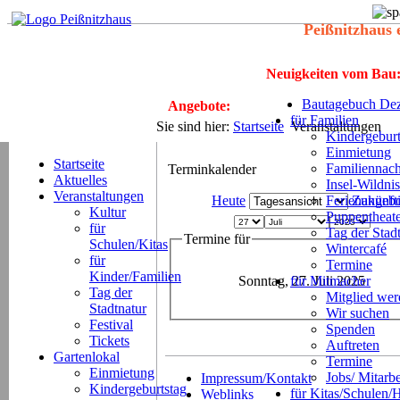
Peißnitzhaus 
Neuigkeiten vom Bau
Bautagebuch Dez
Angebote:
für Familien
Sie sind hier:
Startseite
Veranstaltungen
Kindergeburt
Einmietung
Startseite
Familiennach
Terminkalender
Aktuelles
Insel-Wildnis
Veranstaltungen
Heute
Ferienangeb
Zukünft
Kultur
Puppentheat
für
Tag der Stad
Termine für
Schulen/Kitas
Wintercafé
für
Termine
Kinder/Familien
Sonntag, 27. Juli 2025
für Mitmacher
Tag der
Mitglied we
Stadtnatur
Wir suchen
Festival
Spenden
Tickets
Auftreten
Gartenlokal
Termine
Einmietung
Jobs/ Mitarbe
Impressum/Kontakt
Kindergeburtstag
für Kitas/Schulen/
Weblinks