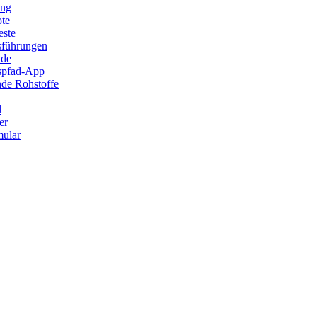
ung
ote
este
sführungen
ade
ispfad-App
de Rohstoffe
l
er
ular