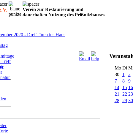
e.V.
Verein zur Restaurierung und
dauerhaften Nutzung des Peißnitzhauses
:
ember 2020 - Drei Türen ins Haus
stag
Veransta
mittage
-Treff
ote
ig
Mo
Di
M
er
30
1
2
tnatur
7
8
9
14
15
16
21
22
23
rden
28
29
30
iter
Horte