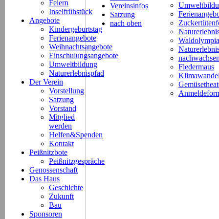
Feiern
Umweltbild
Vereinsinfos
Inselfrühstück
Ferienangeb
Satzung
Angebote
Zuckertütenf
nach oben
Kindergeburtstag
Naturerlebni
Ferienangebote
Waldolympi
Weihnachtsangebote
Naturerlebn
Einschulungsangebote
nachwachsen
Umweltbildung
Fledermaus
Naturerlebnispfad
Klimawande
Der Verein
Gemüsetheat
Vorstellung
Anmeldeform
Satzung
Vorstand
Mitglied
werden
Helfen&Spenden
Kontakt
Peißnitzbote
Peißnitzgespräche
Genossenschaft
Das Haus
Geschichte
Zukunft
Bau
Sponsoren