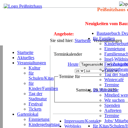
Peißnitzhaus 
Neuigkeiten vom Bau
Bautagebuch Dez
Angebote:
für Familien
Sie sind hier:
Startseite
Veranstaltungen
Kindergeburt
Einmietung
Startseite
Familiennach
Terminkalender
Aktuelles
Insel-Wildnis
Veranstaltungen
Heute
Ferienangeb
Zukünft
Kultur
Puppentheat
für
Tag der Stad
Termine für
Schulen/Kitas
Wintercafé
für
Termine
Kinder/Familien
Samstag, 26. Juli 2025
für Mitmacher
Tag der
Mitglied we
Stadtnatur
Wir suchen
Festival
Spenden
Tickets
Auftreten
Gartenlokal
Termine
Einmietung
Jobs/ Mitarbe
Impressum/Kontakt
Kindergeburtstag
für Kitas/Schulen/
Weblinks