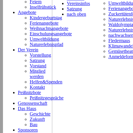
Feiern
Umweltbild
Vereinsinfos
Inselfrühstück
Ferienangeb
Satzung
Angebote
Zuckertütenf
nach oben
Kindergeburtstag
Naturerlebni
Ferienangebote
Waldolympi
Weihnachtsangebote
Naturerlebn
Einschulungsangebote
nachwachsen
Umweltbildung
Fledermaus
Naturerlebnispfad
Klimawande
Der Verein
Gemüsetheat
Vorstellung
Anmeldeform
Satzung
Vorstand
Mitglied
werden
Helfen&Spenden
Kontakt
Peißnitzbote
Peißnitzgespräche
Genossenschaft
Das Haus
Geschichte
Zukunft
Bau
Sponsoren