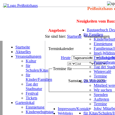
Peißnitzhaus 
Neuigkeiten vom Bau
Bautagebuch Dez
Angebote:
für Familien
Sie sind hier:
Startseite
Veranstaltungen
Kindergeburt
Einmietung
Startseite
Familiennach
Terminkalender
Aktuelles
Insel-Wildnis
Veranstaltungen
Heute
Ferienangeb
Zukünft
Kultur
Puppentheat
für
Tag der Stad
Termine für
Schulen/Kitas
Wintercafé
für
Termine
Kinder/Familien
Samstag, 26. Juli 2025
für Mitmacher
Tag der
Mitglied we
Stadtnatur
Wir suchen
Festival
Spenden
Tickets
Auftreten
Gartenlokal
Termine
Einmietung
Jobs/ Mitarbe
Impressum/Kontakt
Kindergeburtstag
für Kitas/Schulen/
Weblinks