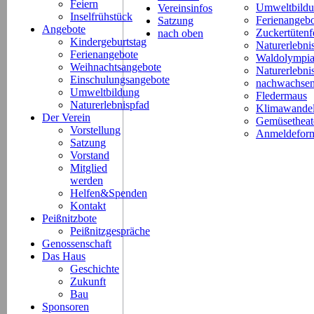
Feiern
Umweltbild
Vereinsinfos
Inselfrühstück
Ferienangeb
Satzung
Angebote
Zuckertütenf
nach oben
Kindergeburtstag
Naturerlebni
Ferienangebote
Waldolympi
Weihnachtsangebote
Naturerlebn
Einschulungsangebote
nachwachsen
Umweltbildung
Fledermaus
Naturerlebnispfad
Klimawande
Der Verein
Gemüsetheat
Vorstellung
Anmeldeform
Satzung
Vorstand
Mitglied
werden
Helfen&Spenden
Kontakt
Peißnitzbote
Peißnitzgespräche
Genossenschaft
Das Haus
Geschichte
Zukunft
Bau
Sponsoren