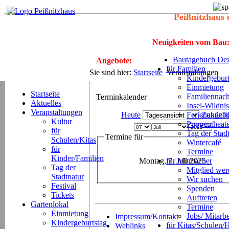
Peißnitzhaus 
Neuigkeiten vom Bau
Bautagebuch Dez
Angebote:
für Familien
Sie sind hier:
Startseite
Veranstaltungen
Kindergeburt
Einmietung
Startseite
Familiennach
Terminkalender
Aktuelles
Insel-Wildnis
Veranstaltungen
Heute
Ferienangeb
Zukünft
Kultur
Puppentheat
für
Tag der Stad
Termine für
Schulen/Kitas
Wintercafé
für
Termine
Kinder/Familien
Montag, 7. Juli 2025
für Mitmacher
Tag der
Mitglied we
Stadtnatur
Wir suchen
Festival
Spenden
Tickets
Auftreten
Gartenlokal
Termine
Einmietung
Jobs/ Mitarbe
Impressum/Kontakt
Kindergeburtstag
für Kitas/Schulen/
Weblinks