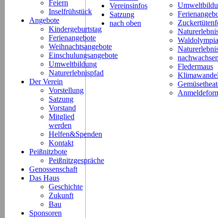
Feiern
Umweltbild
Vereinsinfos
Inselfrühstück
Ferienangeb
Satzung
Angebote
Zuckertütenf
nach oben
Kindergeburtstag
Naturerlebni
Ferienangebote
Waldolympi
Weihnachtsangebote
Naturerlebn
Einschulungsangebote
nachwachsen
Umweltbildung
Fledermaus
Naturerlebnispfad
Klimawande
Der Verein
Gemüsetheat
Vorstellung
Anmeldeform
Satzung
Vorstand
Mitglied
werden
Helfen&Spenden
Kontakt
Peißnitzbote
Peißnitzgespräche
Genossenschaft
Das Haus
Geschichte
Zukunft
Bau
Sponsoren